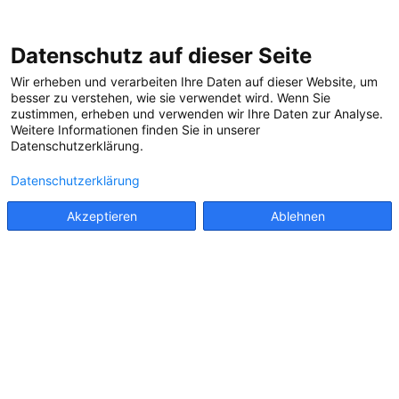
SCHLAFEN
WOHNEN
ORDNEN
Datenschutz auf dieser Seite
Wir erheben und verarbeiten Ihre Daten auf dieser Website, um
besser zu verstehen, wie sie verwendet wird. Wenn Sie
zustimmen, erheben und verwenden wir Ihre Daten zur Analyse.
Weitere Informationen finden Sie in unserer
Datenschutzerklärung.
Diensteanbieter im Sinne
des § 5 TMG:
Datenschutzerklärung
BEGROS GmbH
Akzeptieren
Ablehnen
Graf-Zeppelin-Straße 5
D - 46149 Oberhausen
Tel.: +49 208 / 452 356 - 43
E-Mail:
kontakt(at)self-moebel.de
Handelsregister: Duisburg Nr. HRB
11983
Umsatzsteueridentifikation: DE 120